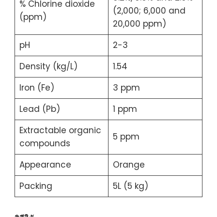
% Chlorine dioxide
(2,000; 6,000 and
(ppm)
20,000 ppm)
pH
2-3
Density (kg/L)
1.54
Iron (Fe)
3 ppm
Lead (Pb)
1 ppm
Extractable organic
5 ppm
compounds
Appearance
Orange
Packing
5L (5 kg)