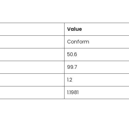
Value
Conform
50.6
99.7
1.2
1.1981