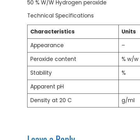
50 % W/W Hydrogen peroxide
Technical Specifications
Characteristics
Units
Appearance
–
Peroxide content
% w/w
Stability
%
Apparent pH
Density at 20 C
g/ml
Leave a Reply